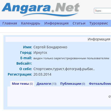
Главная
Календарь
Информация
Статьи
Турсервис
Информация 
Имя:
Сергей Бондаренко
Город:
Иркутск
E-mail:
виден только зарегистрированным пользователям
Вебсайт:
О себе:
Спортсмен,турист,фотограф,рыбак..
Регистрация:
20.03.2014
Мои темы
Диалоги
Публикации
Фотоальбо
(0)
(13)
(0)
о