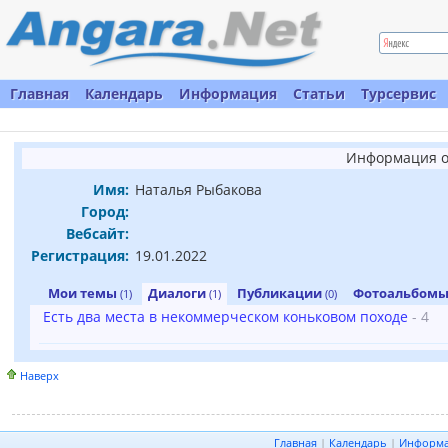
Главная
Календарь
Информация
Статьи
Турсервис
Информация о
Имя:
Наталья Рыбакова
Город:
Вебсайт:
Регистрация:
19.01.2022
Мои темы
Диалоги
Публикации
Фотоальбом
(1)
(1)
(0)
Есть два места в некоммерческом коньковом походе
- 4
Наверх
Главная
|
Календарь
|
Информ