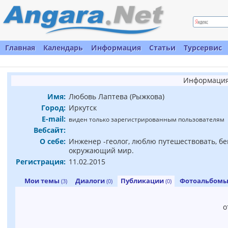
Главная
Календарь
Информация
Статьи
Турсервис
Информация
Имя:
Любовь Лаптева (Рыжкова)
Город:
Иркутск
E-mail:
виден только зарегистрированным пользователям
Вебсайт:
О себе:
Инженер -геолог, люблю путешествовать, бе
окружающий мир.
Регистрация:
11.02.2015
Мои темы
Диалоги
Публикации
Фотоальбом
(3)
(0)
(0)
о