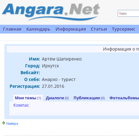
Главная
Календарь
Информация
Статьи
Турсервис
Информация о п
Имя:
Артём Шапиренко
Город:
Иркутск
Вебсайт:
О себе:
Анархо - турист
Регистрация:
27.01.2016
Мои темы
Диалоги
Публикации
Фотоальбом
(1)
(0)
(0)
Компас
Наверх