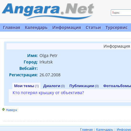
Главная
Календарь
Информация
Статьи
Турсервис
Информация 
Имя:
Olga Petr
Город:
Irkutsk
Вебсайт:
Регистрация:
26.07.2008
Мои темы
Диалоги
Публикации
Фотоальбом
(1)
(0)
(0)
Кто потерял крышку от объектива?
Наверх
Главная
|
Календарь
|
Информ