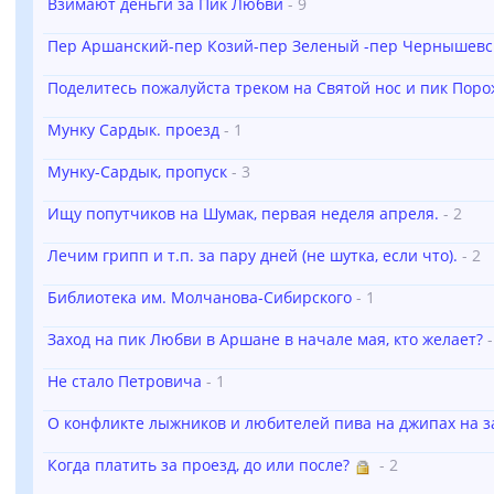
Взимают деньги за Пик Любви
- 9
Пер Аршанский-пер Козий-пер Зеленый -пер Чернышевс
Поделитесь пожалуйста треком на Святой нос и пик Пор
Мунку Сардык. проезд
- 1
Мунку-Сардык, пропуск
- 3
Ищу попутчиков на Шумак, первая неделя апреля.
- 2
Лечим грипп и т.п. за пару дней (не шутка, если что).
- 2
Библиотека им. Молчанова-Сибирского
- 1
Заход на пик Любви в Аршане в начале мая, кто желает?
-
Не стало Петровича
- 1
О конфликте лыжников и любителей пива на джипах на з
Когда платить за проезд, до или после?
- 2