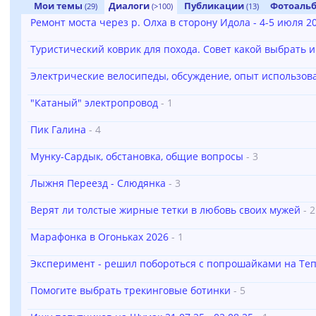
Мои темы
Диалоги
Публикации
Фотоаль
(29)
(>100)
(13)
Ремонт моста через р. Олха в сторону Идола - 4-5 июля 20
Туристический коврик для похода. Совет какой выбрать и
Электрические велосипеды, обсуждение, опыт использов
"Катаный" электропровод
- 1
Пик Галина
- 4
Мунку-Сардык, обстановка, общие вопросы
- 3
Лыжня Переезд - Слюдянка
- 3
Верят ли толстые жирные тетки в любовь своих мужей
- 2
Марафонка в Огоньках 2026
- 1
Эксперимент - решил побороться с попрошайками на Те
Помогите выбрать трекинговые ботинки
- 5