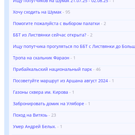
Ищу попутчиков на Шумак 21.07.25 - 02.08.25
- 1
Хочу сходить на Шумак
- 95
Помогите пожалуйста с выбором палатки
- 2
ББТ из Листвянки сейчас открыта?
- 2
Ищу попутчика прогуляться по ББТ с Листвянки до Больш
Тропа на скальник Фараон
- 1
Прибайкальский национальный парк
- 46
Посоветуйте маршрут из Аршана август 2024
- 1
Газоны сквера им. Кирова
- 1
Забронировать домик на Уляборе
- 1
Поход на Витязь
- 23
Умер Андрей Белых.
- 1