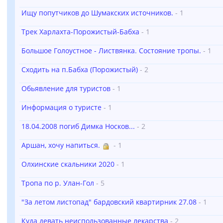
Ищу попутчиков до Шумакских источников.
- 1
Трек Харлахта-Порожистый-Бабха
- 1
Большое Голоустное - Листвянка. Состояние тропы.
- 1
Сходить на п.Бабха (Порожистый)
- 2
Обьявление для туристов
- 1
Информация о туристе
- 1
18.04.2008 погиб Димка Носков...
- 2
Аршан, хочу напиться.
- 1
Олхинские скальники 2020
- 1
Тропа по р. Улан-Гол
- 5
"За летом листопад" бардовский квартирник 27.08
- 1
Куда девать неиспользованные лекарства
- 2