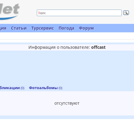
ция
Статьи
Турсервис
Погода
Форум
Информация о пользователе:
offcast
бликации
Фотоальбомы
(0)
(0)
отсутствуют