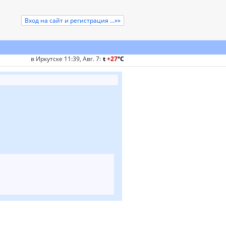
Вход на сайт и регистрация ...»»
в Иркутске 11:39, Авг. 7
:
t
+27
°
C