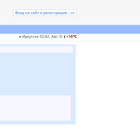
Вход на сайт и регистрация ...»»
в Иркутске 02:42, Авг. 9
:
t
+16
°
C