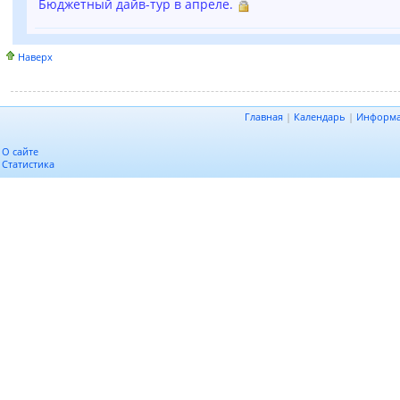
Бюджетный дайв-тур в апреле.
Наверх
Главная
|
Календарь
|
Информ
О сайте
Статистика