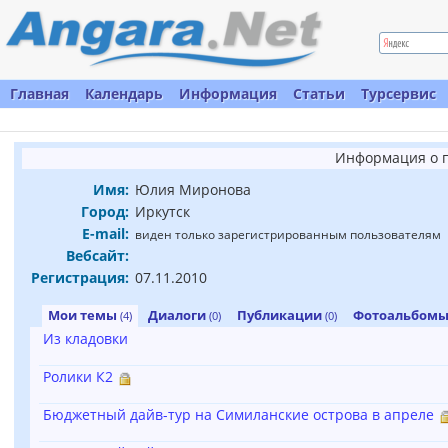
Главная
Календарь
Информация
Статьи
Турсервис
Информация о 
Имя:
Юлия Миронова
Город:
Иркутск
E-mail:
виден только зарегистрированным пользователям
Вебсайт:
Регистрация:
07.11.2010
Мои темы
Диалоги
Публикации
Фотоальбом
(4)
(0)
(0)
Из кладовки
Ролики К2
Бюджетный дайв-тур на Симиланские острова в апреле