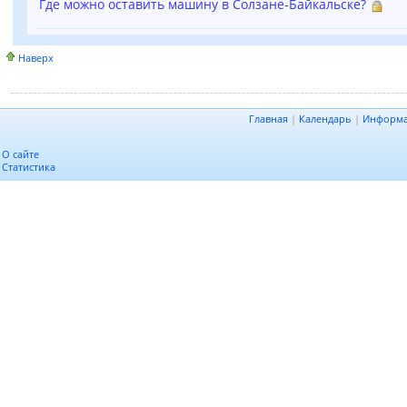
Где можно оставить машину в Солзане-Байкальске?
Наверх
Главная
|
Календарь
|
Информ
О сайте
Статистика