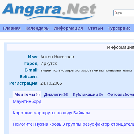
Главная
Календарь
Информация
Статьи
Турсервис
Информация 
Имя:
Антон Николаев
Город:
Иркутск
E-mail:
виден только зарегистрированным пользователям
Вебсайт:
Регистрация:
24.10.2006
Мои темы
Диалоги
Публикации
Фотоальбо
(4)
(36)
(0)
Маунтинборд
Короткие маршруты по льду Байкала.
Помогите! Нужна кровь 3 группы резус фактор отрицате