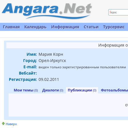
Главная
Календарь
Информация
Статьи
Турсервис
Информация о
Имя:
Мария Корн
Город:
Орел-Иркутск
E-mail:
виден только зарегистрированным пользователям
Вебсайт:
Регистрация:
09.02.2011
Мои темы
Диалоги
Публикации
Фотоальбом
(0)
(0)
(0)
о
Наверх