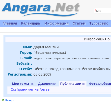
Главная
Календарь
Информация
Статьи
Турсервис
Информация о 
Имя:
Дарья Манзий
Город:
:)Бешеная пчелка:)
E-mail:
виден только зарегистрированным пользователям
Вебсайт:
О себе:
Обожаю походы,занимаюсь бегом,люблю лыжи
Регистрация:
05.05.2009
Мои темы
Диалоги
Публикации
Фотоальбо
(15)
(0)
(1)
Скайраннинг на Алтае
Наверх