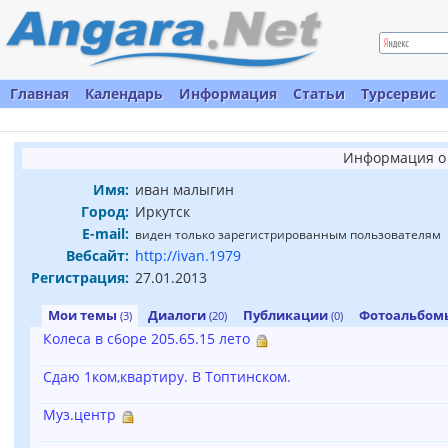
Главная
Календарь
Информация
Статьи
Турсервис
Информация о 
Имя:
иван малыгин
Город:
Иркутск
E-mail:
виден только зарегистрированным пользователям
Вебсайт:
http://ivan.1979
Регистрация:
27.01.2013
Мои темы
Диалоги
Публикации
Фотоальбо
(3)
(20)
(0)
Колеса в с6оре 205.65.15 лето
Сдаю 1ком,квартиру. В Топтинском.
Муз.центр