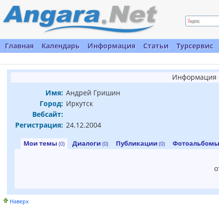
Главная
Календарь
Информация
Статьи
Турсервис
Информация 
Имя:
Андрей Гришин
Город:
Иркутск
Вебсайт:
Регистрация:
24.12.2004
Мои темы
Диалоги
Публикации
Фотоальбом
(0)
(0)
(0)
о
Наверх