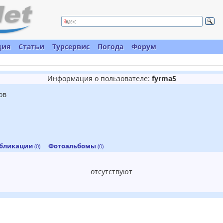
ция
Статьи
Турсервис
Погода
Форум
Информация о пользователе:
fyrma5
ов
бликации
Фотоальбомы
(0)
(0)
отсутствуют