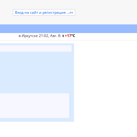
Вход на сайт и регистрация ...»»
в Иркутске 21:02, Авг. 8
:
t
+17
°
C