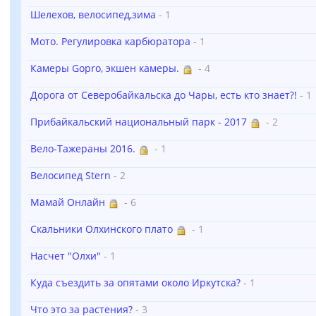
Шелехов, велосипед,зима
- 1
Мото. Регулировка карбюратора
- 1
Камеры Gopro, экшен камеры.
- 4
Дорога от Северобайкальска до Чары, есть кто знает?!
- 1
Прибайкальский национальный парк - 2017
- 2
Вело-Тажераны 2016.
- 1
Велосипед Stern
- 2
Мамай Онлайн
- 6
Скальники Олхинского плато
- 1
Насчет "Олхи"
- 1
Куда съездить за опятами около Иркутска?
- 1
Что это за растения?
- 3