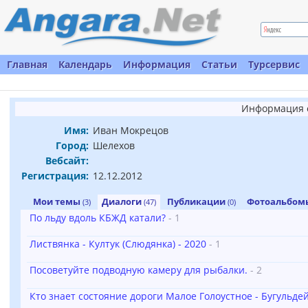
Главная
Календарь
Информация
Статьи
Турсервис
Информация о
Имя:
Иван Мокрецов
Город:
Шелехов
Вебсайт:
Регистрация:
12.12.2012
Мои темы
Диалоги
Публикации
Фотоальбо
(3)
(47)
(0)
По льду вдоль КБЖД катали?
- 1
Листвянка - Култук (Слюдянка) - 2020
- 1
Посоветуйте подводную камеру для рыбалки.
- 2
Кто знает состояние дороги Малое Голоустное - Бугульде