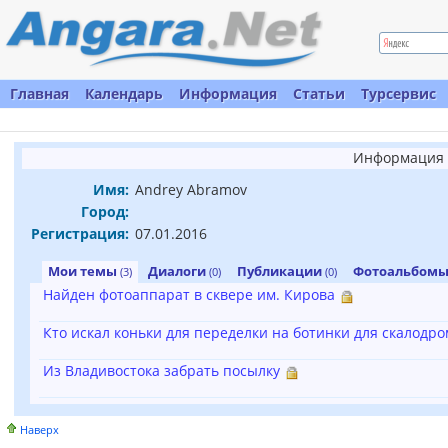
Главная
Календарь
Информация
Статьи
Турсервис
Информация 
Имя:
Andrey Abramov
Город:
Регистрация:
07.01.2016
Мои темы
Диалоги
Публикации
Фотоальбом
(3)
(0)
(0)
Найден фотоаппарат в сквере им. Кирова
Кто искал коньки для переделки на ботинки для скалодро
Из Владивостока забрать посылку
Наверх