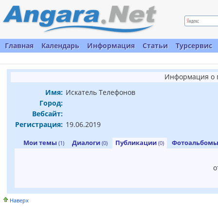
Главная
Календарь
Информация
Статьи
Турсервис
Информация о 
Имя:
Искатель Телефонов
Город:
Вебсайт:
Регистрация:
19.06.2019
Мои темы
Диалоги
Публикации
Фотоальбом
(1)
(0)
(0)
о
Наверх