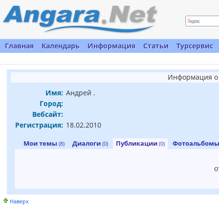
Главная
Календарь
Информация
Статьи
Турсервис
Информация о 
Имя:
Андрей .
Город:
Вебсайт:
Регистрация:
18.02.2010
Мои темы
Диалоги
Публикации
Фотоальбом
(8)
(0)
(0)
о
Наверх