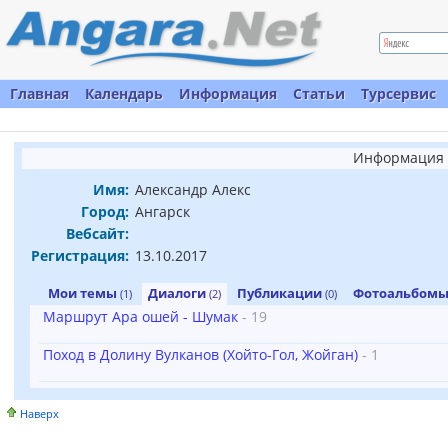
Главная
Календарь
Информация
Статьи
Турсервис
Информация 
Имя:
Александр Алекс
Город:
Ангарск
Вебсайт:
Регистрация:
13.10.2017
Мои темы
Диалоги
Публикации
Фотоальбом
(1)
(2)
(0)
Маршрут Ара ошей - Шумак
- 19
Поход в Долину Вулканов (Хойто-Гол, Жойган)
- 1
Наверх