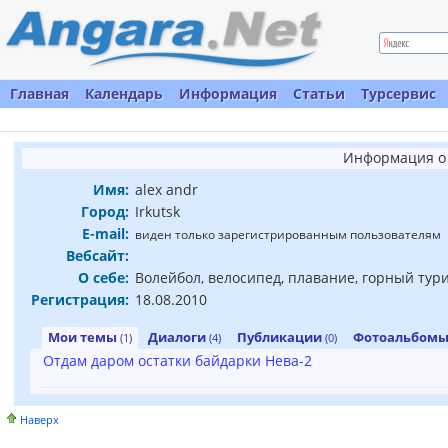
Главная
Календарь
Информация
Статьи
Турсервис
Информация о 
Имя:
alex andr
Город:
Irkutsk
E-mail:
виден только зарегистрированным пользователям
Вебсайт:
О себе:
Волейбол, велосипед, плавание, горный тур
Регистрация:
18.08.2010
Мои темы
Диалоги
Публикации
Фотоальбом
(1)
(4)
(0)
Отдам даром остатки байдарки Нева-2
Наверх