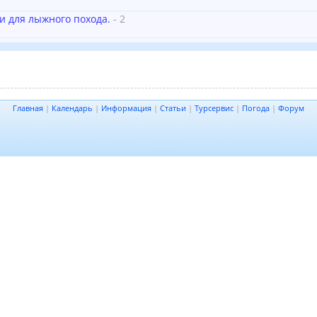
и для лыжного похода.
- 2
Главная
|
Календарь
|
Информация
|
Статьи
|
Турсервис
|
Погода
|
Форум