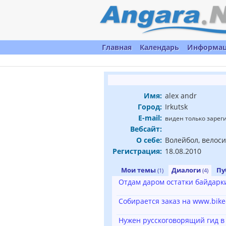
Главная
Календарь
Информа
Имя:
alex andr
Город:
Irkutsk
E-mail:
виден только заре
Вебсайт:
О себе:
Волейбол, велоси
Регистрация:
18.08.2010
Мои темы
Диалоги
Пу
(1)
(4)
Отдам даром остатки байдарк
Собирается заказ на www.bik
Нужен русскоговорящий гид в