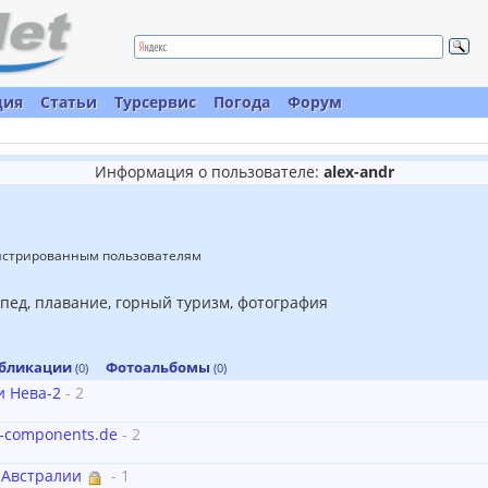
ция
Статьи
Турсервис
Погода
Форум
Информация о пользователе:
alex-andr
гистрированным пользователям
пед, плавание, горный туризм, фотография
бликации
Фотоальбомы
(0)
(0)
и Нева-2
- 2
e-components.de
- 2
 Австралии
- 1