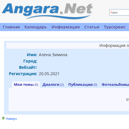
Главная
Календарь
Информация
Статьи
Турсервис
Информация о
Имя:
Алена Зимина
Город:
Вебсайт:
Регистрация:
20.05.2021
Мои темы
Диалоги
Публикации
Фотоальбом
(0)
(2)
(0)
о
Наверх