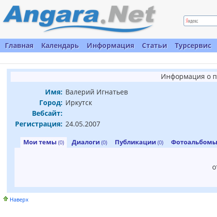
Главная
Календарь
Информация
Статьи
Турсервис
Информация о п
Имя:
Валерий Игнатьев
Город:
Иркутск
Вебсайт:
Регистрация:
24.05.2007
Мои темы
Диалоги
Публикации
Фотоальбом
(0)
(0)
(0)
о
Наверх