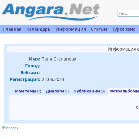
Главная
Календарь
Информация
Статьи
Турсервис
Информация о
Имя:
Таня Степанова
Город:
Вебсайт:
Регистрация:
22.06.2023
Мои темы
Диалоги
Публикации
Фотоальбом
(1)
(1)
(0)
о
Наверх