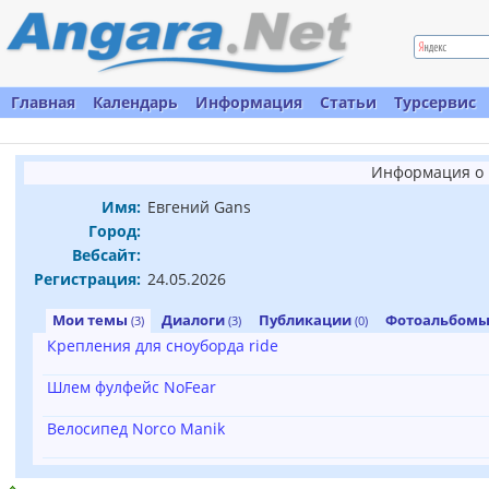
Главная
Календарь
Информация
Статьи
Турсервис
Информация о 
Имя:
Евгений Gans
Город:
Вебсайт:
Регистрация:
24.05.2026
Мои темы
Диалоги
Публикации
Фотоальбом
(3)
(3)
(0)
Крепления для сноуборда ride
Шлем фулфейс NoFear
Велосипед Norco Manik