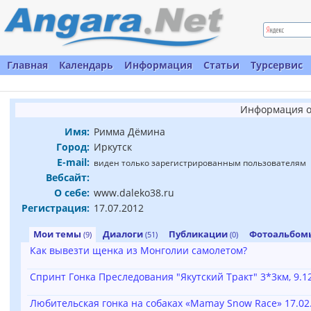
Главная
Календарь
Информация
Статьи
Турсервис
Информация о
Имя:
Римма Дёмина
Город:
Иркутск
E-mail:
виден только зарегистрированным пользователям
Вебсайт:
О себе:
www.daleko38.ru
Регистрация:
17.07.2012
Мои темы
Диалоги
Публикации
Фотоальбо
(9)
(51)
(0)
Как вывезти щенка из Монголии самолетом?
Спринт Гонка Преследования "Якутский Тракт" 3*3км, 9.1
Любительская гонка на собаках «Mamay Snow Race» 17.02