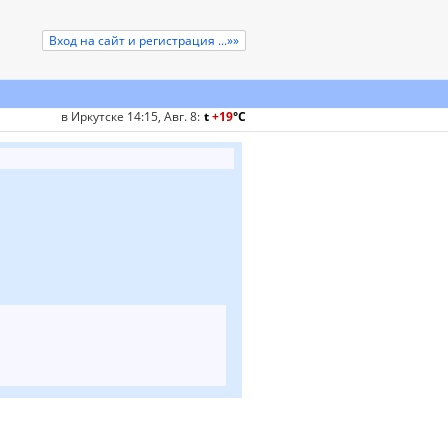
Вход на сайт и регистрация ...»»
в Иркутске 14:15, Авг. 8
:
t
+19
°
C