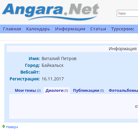
Главная
Календарь
Информация
Статьи
Турсервис
Информация 
Имя:
Виталий Петров
Город:
Байкальск
Вебсайт:
Регистрация:
16.11.2017
Мои темы
Диалоги
Публикации
Фотоальбом
(0)
(0)
(0)
о
Наверх