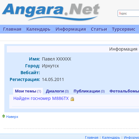
Главная
Календарь
Информация
Статьи
Турсервис
Информация 
Имя:
Павел XXXXXX
Город:
Иркутск
Вебсайт:
Регистрация:
14.05.2011
Мои темы
Диалоги
Публикации
Фотоальбом
(1)
(0)
(0)
Найден госномер М886ТХ
Наверх
Главная
|
Календарь
|
Информ