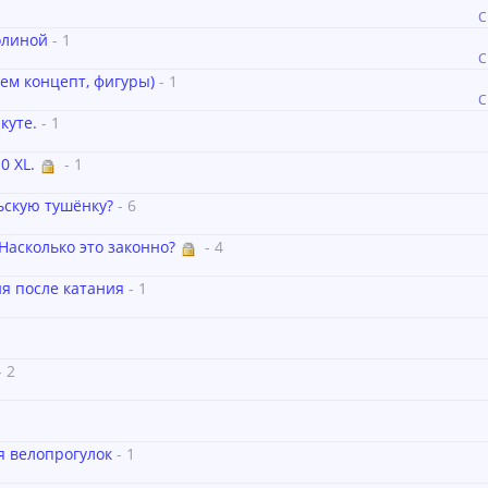
С
олиной
- 1
С
аем концепт, фигуры)
- 1
С
куте.
- 1
0 XL.
- 1
ьскую тушёнку?
- 6
Насколько это законно?
- 4
я после катания
- 1
- 2
я велопрогулок
- 1