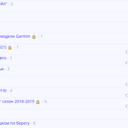
ейл"
- 2
 модели Garmin
- 1
21)
- 1
С
вто
- 1
С
ьи
- 2
С
19)
- 4
С
 сезон 2018-2019
- 6
С
шком по берегу
- 8