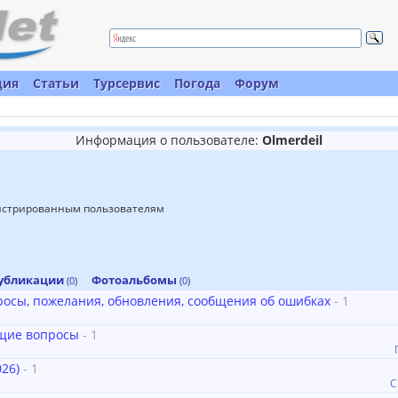
ция
Статьи
Турсервис
Погода
Форум
Информация о пользователе:
Olmerdeil
гистрированным пользователям
убликации
Фотоальбомы
(0)
(0)
просы, пожелания, обновления, сообщения об ошибках
- 1
бщие вопросы
- 1
26)
- 1
С