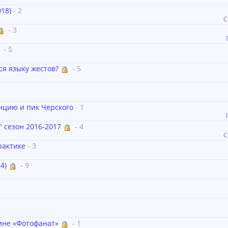
18)
- 2
С
- 3
- 5
ся языку жестов?
- 5
нцию и пик Черского
- 1
 сезон 2016-2017
- 4
С
рактике
- 3
4)
- 9
3
зине «Фотофанат»
- 1