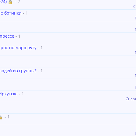
24)
- 2
С
е ботинки
- 1
прессе
- 1
рос по маршруту
- 1
людей из группы?
- 1
Иркутске
- 1
Снар
- 1