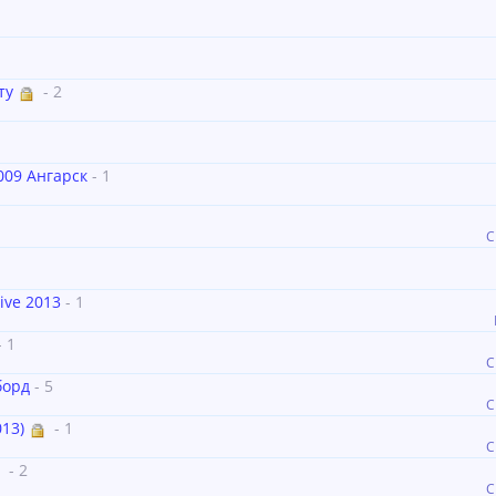
ту
- 2
009 Ангарск
- 1
С
ive 2013
- 1
- 1
С
борд
- 5
С
13)
- 1
С
- 2
С