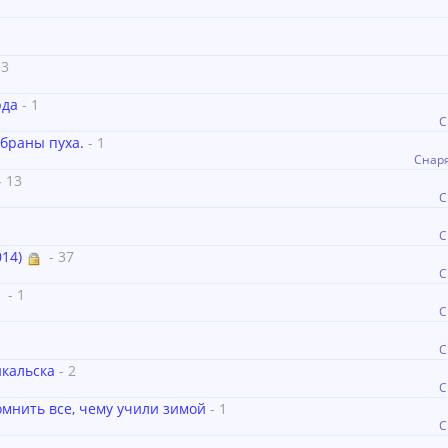
 3
рда
- 1
С
браны пуха.
- 1
Снар
- 13
С
С
14)
- 37
С
- 1
С
С
йкальска
- 2
С
омнить все, чему учили зимой
- 1
С