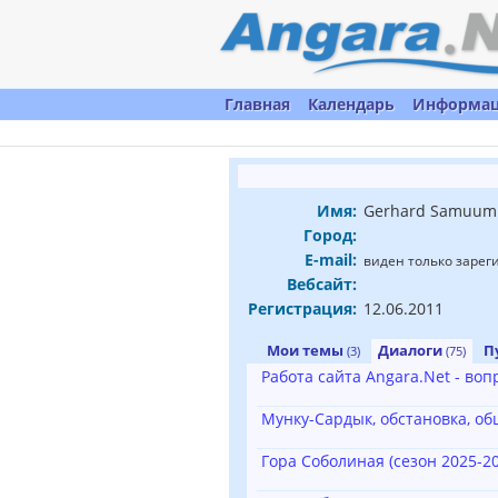
Главная
Календарь
Информа
Имя:
Gerhard Samuum
Город:
E-mail:
виден только заре
Вебсайт:
Регистрация:
12.06.2011
Мои темы
Диалоги
П
(3)
(75)
Работа сайта Angara.Net - во
Мунку-Сардык, обстановка, о
Гора Соболиная (сезон 2025-20