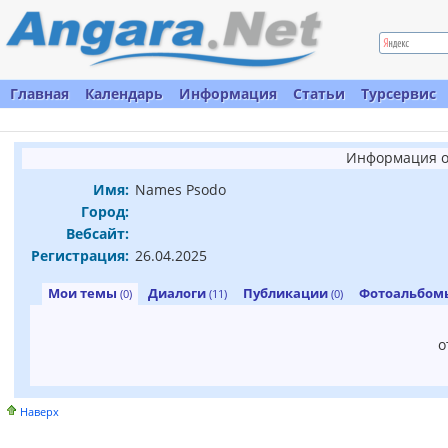
Главная
Календарь
Информация
Статьи
Турсервис
Информация о
Имя:
Names Psodo
Город:
Вебсайт:
Регистрация:
26.04.2025
Мои темы
Диалоги
Публикации
Фотоальбо
(0)
(11)
(0)
о
Наверх