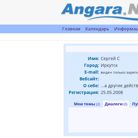
Главная
Календарь
Информа
Имя:
Сергей С
Город:
Иркутск
E-mail:
виден только заре
Вебсайт:
О себе:
...а другие дейс
Регистрация:
25.05.2008
Мои темы
Диалоги
Пу
(2)
(0)