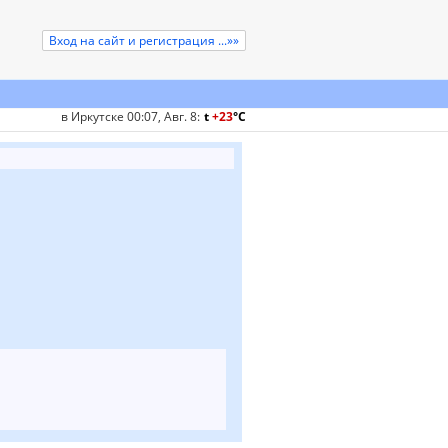
Вход на сайт и регистрация ...»»
в Иркутске 00:07, Авг. 8
:
t
+23
°
C