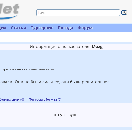
ция
Статьи
Турсервис
Погода
Форум
Информация о пользователе:
Mozg
гистрированным пользователям
твовали. Они не были сильнее, они были решительнее.
бликации
Фотоальбомы
(0)
(0)
отсутствуют