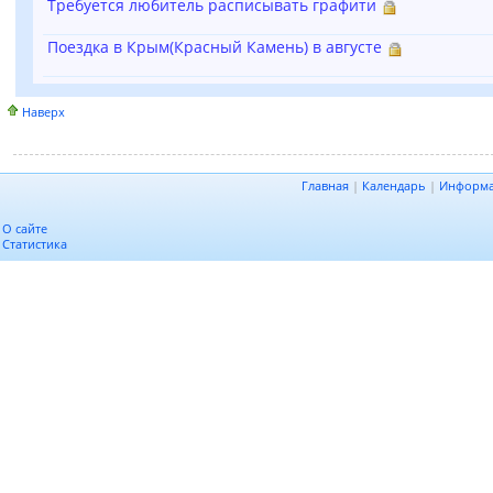
Требуется любитель расписывать графити
Поездка в Крым(Красный Камень) в августе
Наверх
Главная
|
Календарь
|
Информ
О сайте
Статистика