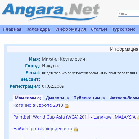
Главная
Календарь
Информация
Статьи
Турсервис
Информация 
Имя:
Михаил Круталевич
Город:
Иркутск
E-mail:
виден только зарегистрированным пользователям
Вебсайт:
Регистрация:
01.02.2009
Мои темы
Диалоги
Публикации
Фотоальбом
(5)
(0)
(0)
Катание в Европе 2013
Paintball World Cup Asia (WCA) 2011 - Langkawi, MALAYSIA
Найден ротвеллер-девочка