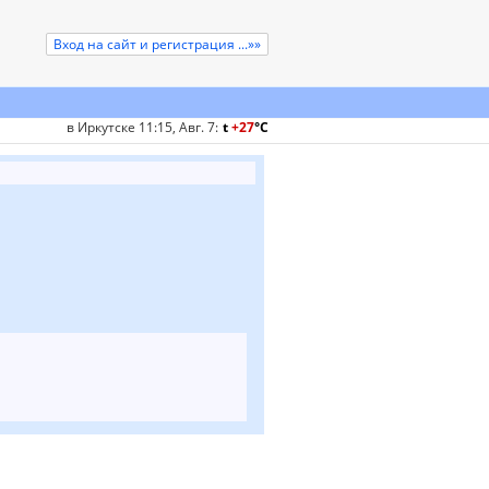
Вход на сайт и регистрация ...»»
в Иркутске 11:15, Авг. 7
:
t
+27
°
C