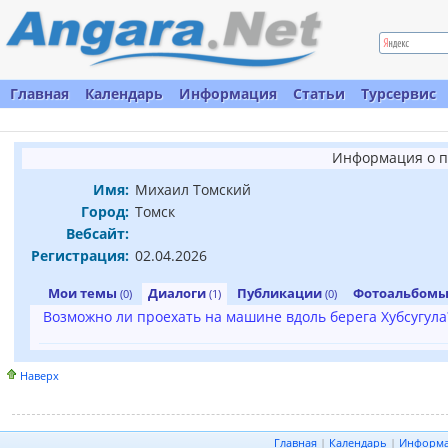
Главная
Календарь
Информация
Статьи
Турсервис
Информация о п
Имя:
Михаил Томский
Город:
Томск
Вебсайт:
Регистрация:
02.04.2026
Мои темы
Диалоги
Публикации
Фотоальбом
(0)
(1)
(0)
Возможно ли проехать на машине вдоль берега Хубсугула
Наверх
Главная
|
Календарь
|
Информ