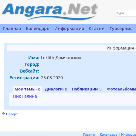
Главная
Календарь
Информация
Статьи
Турсервис
Информация о
Имя:
Leklith Домчанских
Город:
Вебсайт:
Регистрация:
25.08.2020
Мои темы
Диалоги
Публикации
Фотоальбом
(1)
(1)
(0)
Пик Галина
Наверх
Главная
|
Календарь
|
Информ