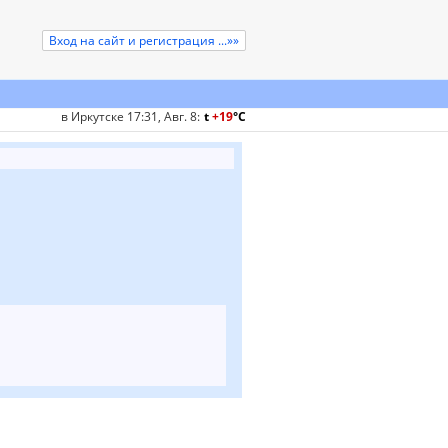
Вход на сайт и регистрация ...»»
в Иркутске 17:31, Авг. 8
:
t
+19
°
C