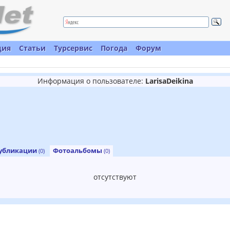
ция
Статьи
Турсервис
Погода
Форум
Информация о пользователе:
LarisaDeikina
убликации
Фотоальбомы
(0)
(0)
отсутствуют