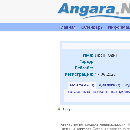
Главная
Календарь
Информа
Имя:
Иван Юдин
Город:
Вебсайт:
Регистрация:
17.06.2026
Мои темы
Диалоги
Пу
(1)
(2)
Поход Нилова Пустынь-Шумак-
Наверх
Агентство по продаже недвижимости
По
нижний новгород
Оставьте заявку на в