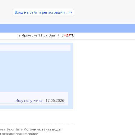
Вход на сайт и регистрация ...»»
в Иркутске 11:37, Авг. 7
:
t
+27
°
C
Ищу попутчика
- 17.06.2026
ealty.online
Источник заказ воды
ы окрашивание волос