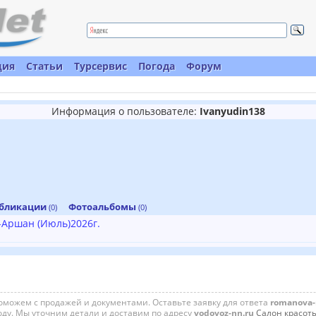
ция
Статьи
Турсервис
Погода
Форум
Информация о пользователе:
Ivanyudin138
бликации
Фотоальбомы
(0)
(0)
Аршан (Июль)2026г.
можем с продажей и документами. Оставьте заявку для ответа
romanova-r
оду. Мы уточним детали и доставим по адресу
vodovoz-nn.ru
Салон красот