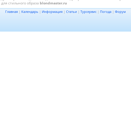
для стильного образа
blondmaster.ru
Главная
|
Календарь
|
Информация
|
Статьи
|
Турсервис
|
Погода
|
Форум