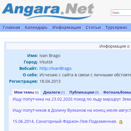
Главная
Календарь
Информация
Статьи
Турсервис
Информация о 
Имя:
Ivan Brago
Город:
Irkutsk
Вебсайт:
http://IvanBrago
О себе:
Исчезаю с сайта в связи с личными обстоят
Регистрация:
18.04.2013
Мои темы
Диалоги
Публикации
Фотоальбом
(6)
(1)
(0)
Ищу попутчика на 23.02.2026 поход по льду маршрут Зе
Ищу попутчиков в Долину Вулканов на конец июля-август 
15.06.2014. Санаторный-Фараон-Лев-Подкаменная.