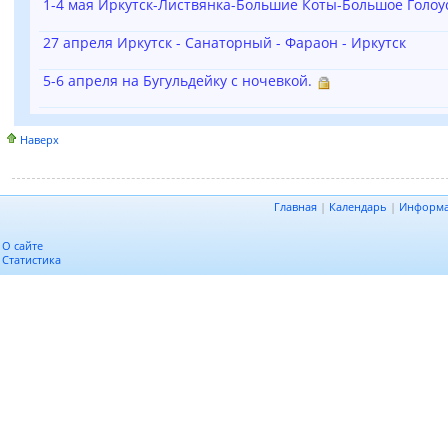
1-4 мая Иркутск-Листвянка-Большие Коты-Большое Голоус
27 апреля Иркутск - Санаторный - Фараон - Иркутск
5-6 апреля на Бугульдейку с ночевкой.
Наверх
Главная
|
Календарь
|
Информ
О сайте
Статистика