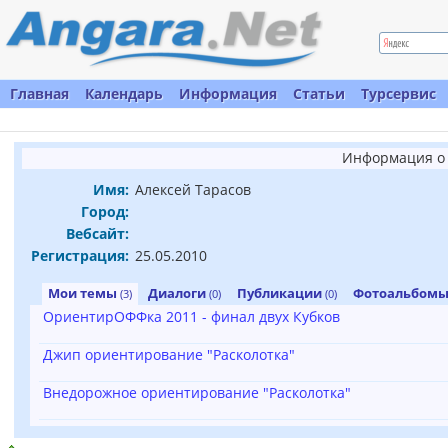
Главная
Календарь
Информация
Статьи
Турсервис
Информация о 
Имя:
Алексей Тарасов
Город:
Вебсайт:
Регистрация:
25.05.2010
Мои темы
Диалоги
Публикации
Фотоальбом
(3)
(0)
(0)
ОриентирОФФка 2011 - финал двух Кубков
Джип ориентирование "Расколотка"
Внедорожное ориентирование "Расколотка"