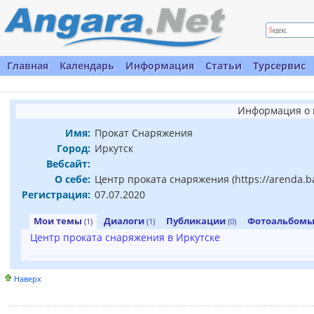
Главная
Календарь
Информация
Статьи
Турсервис
Информация о 
Имя:
Прокат Снаряжения
Город:
Иркутск
Вебсайт:
О себе:
Центр проката снаряжения (https://arenda.bai
Регистрация:
07.07.2020
Мои темы
Диалоги
Публикации
Фотоальбом
(1)
(1)
(0)
Центр проката снаряжения в Иркутске
Наверх