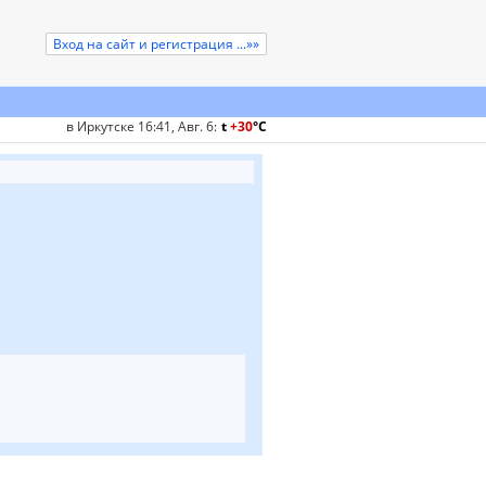
Вход на сайт и регистрация ...»»
в Иркутске 16:41, Авг. 6
:
t
+30
°
C