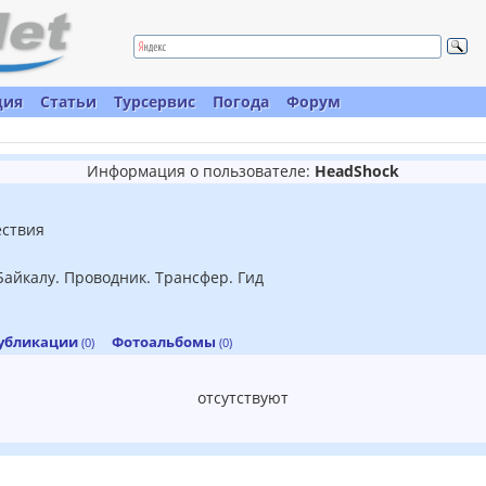
ция
Статьи
Турсервис
Погода
Форум
Информация о пользователе:
HeadShock
ествия
Байкалу. Проводник. Трансфер. Гид
убликации
Фотоальбомы
(0)
(0)
отсутствуют