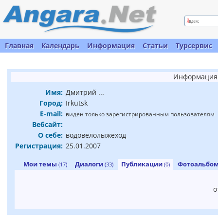
Главная
Календарь
Информация
Статьи
Турсервис
Информация 
Имя:
Дмитрий ...
Город:
Irkutsk
E-mail:
виден только зарегистрированным пользователям
Вебсайт:
О себе:
водовелолыжеход
Регистрация:
25.01.2007
Мои темы
Диалоги
Публикации
Фотоальбо
(17)
(33)
(0)
о