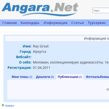
Главная
Календарь
Информация
Статьи
Турсервис
Информация о
Имя:
Ray Great
Город:
Иркутск
Вебсайт:
О себе:
Меломан, коллекционирую аудиокассеты. тел.
Регистрация:
01.04.2011
Мои темы
Диалоги
Публикации
Фотоальбом
(3)
(8)
(0)
о
Наверх