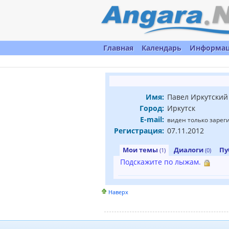
Главная
Календарь
Информа
Имя:
Павел Иркутский
Город:
Иркутск
E-mail:
виден только заре
Регистрация:
07.11.2012
Мои темы
Диалоги
Пу
(1)
(0)
Подскажите по лыжам.
Наверх