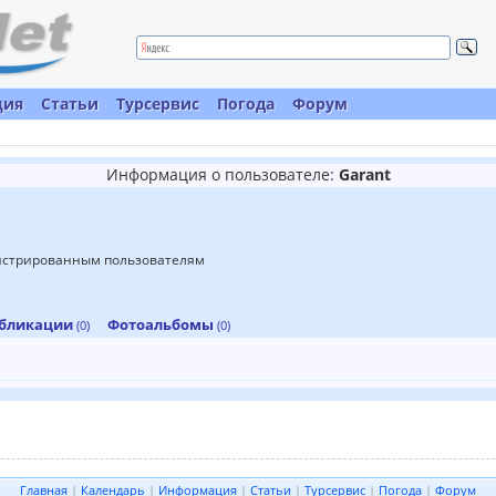
ция
Статьи
Турсервис
Погода
Форум
Информация о пользователе:
Garant
гистрированным пользователям
бликации
Фотоальбомы
(0)
(0)
Главная
|
Календарь
|
Информация
|
Статьи
|
Турсервис
|
Погода
|
Форум