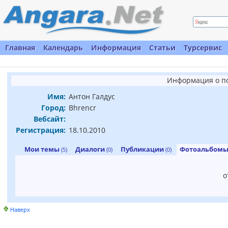
Главная
Календарь
Информация
Статьи
Турсервис
Информация о п
Имя:
Антон Галдус
Город:
Bhrencr
Вебсайт:
Регистрация:
18.10.2010
Мои темы
Диалоги
Публикации
Фотоальбом
(5)
(0)
(0)
о
Наверх