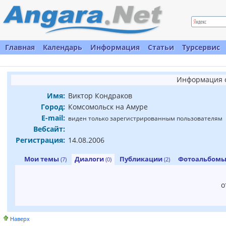
Главная
Календарь
Информация
Статьи
Турсервис
Информация о
Имя:
Виктор Кондраков
Город:
Комсомольск на Амуре
E-mail:
виден только зарегистрированным пользователям
Вебсайт:
Регистрация:
14.08.2006
Мои темы
Диалоги
Публикации
Фотоальбом
(7)
(0)
(2)
о
Наверх