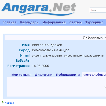
Главная
Календарь
Информация
Статьи
Турсервис
Информация о
Имя:
Виктор Кондраков
Город:
Комсомольск на Амуре
E-mail:
виден только зарегистрированным пользователям
Вебсайт:
Регистрация:
14.08.2006
Мои темы
Диалоги
Публикации
Фотоальбом
(7)
(0)
(2)
о
Наверх