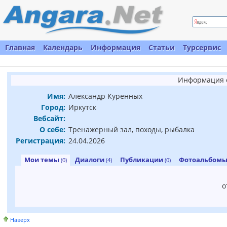
Главная
Календарь
Информация
Статьи
Турсервис
Информация о
Имя:
Александр Куренных
Город:
Иркутск
Вебсайт:
О себе:
Тренажерный зал, походы, рыбалка
Регистрация:
24.04.2026
Мои темы
Диалоги
Публикации
Фотоальбом
(0)
(4)
(0)
о
Наверх